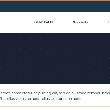
BRUNO HALAK
Nos clients
C
amet, consectetur adipisicing elit, sed do eiusmod tempor incidi
Phasellus varius tempor tellus, auctor commodo.