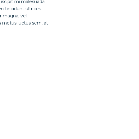
 suscipit mi malesuada
n tincidunt ultrices
r magna, vel
s metus luctus sem, at