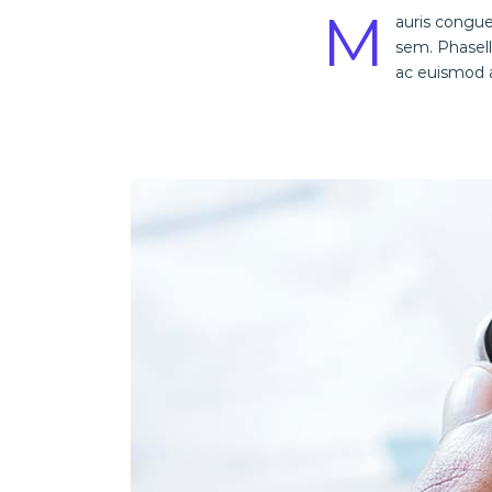
M
auris congue
sem. Phasell
ac euismod ac