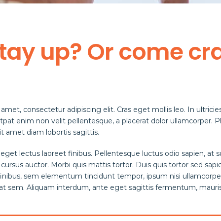
t stay up? Or come c
met, consectetur adipiscing elit. Cras eget mollis leo. In ultricie
tpat enim non velit pellentesque, a placerat dolor ullamcorper. Ph
t amet diam lobortis sagittis.
 eget lectus laoreet finibus. Pellentesque luctus odio sapien, at
rsus auctor. Morbi quis mattis tortor. Duis quis tortor sed sapie
 finibus, sem elementum tincidunt tempor, ipsum nisi ullamcorpe
 at sem. Aliquam interdum, ante eget sagittis fermentum, mauri